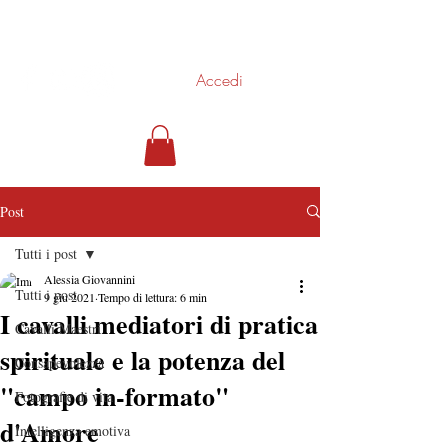
Alessia Giovannini
Accedi
Post
Tutti i post
Alessia Giovannini
Tutti i post
9 giu 2021
Tempo di lettura: 6 min
I cavalli mediatori di pratica
Cavalli Maestri
spirituale e la potenza del
Consapevolezza
"campo in-formato"
Fotografie di vita
d'Amore
Intelligenza emotiva