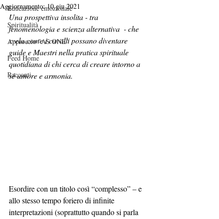
Aggiornamento:
10 giu 2021
Educazione emozionale
Una prospettiva insolita - tra 
Spiritualità
fenomenologia e scienza alternativa  - che 
svela come i cavalli possano diventare 
Approccio "AS ONE"
guide e Maestri nella pratica spirituale 
Feed Home
quotidiana di chi cerca di creare intorno a 
Racconti
sé amore e armonia.
Esordire con un titolo così “complesso” – e 
allo stesso tempo foriero di infinite 
interpretazioni (soprattutto quando si parla 