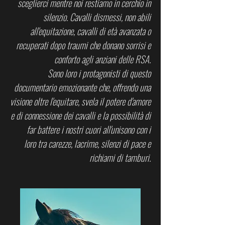
sceglierci
mentre noi restiamo in cerchio in
silenzio.
Cavalli dismessi, non abili
all'equitazione,
cavalli di età avanzata o
recuperati dopo traumi
che donano sorrisi e
conforto agli anziani delle RSA.
Sono loro i protagonisti di questo
documentario emozionante
che, offrendo una
visione oltre l'equitare,
svela il potere d'amore
e di connessione dei cavalli
e la possibilità di
far battere i nostri cuori all'unisono con i
loro
tra carezze, lacrime, silenzi di pace e
richiami di tamburi.