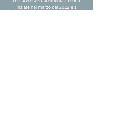
Le riprese del documentario sono
iniziate nel marzo del 2022 e si
sono concluse
a ottobre 2024.
Girato in una straordinaria
risoluzione 4K e lavorato in 5K
panoramico, SINCRONIA cattura
ogni dettaglio con estrema
precisione, avvalendosi anche di
una selezione di immagini iconiche
e significative e di filmati originali -
ad opera della fotografa Livia Maria
Lazzari - che colgono attimi magici
e irripetibili dell'interazione
uomo/cavallo in totale libertà
reciproca.